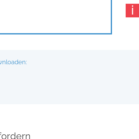
ℹ
wnloaden:
fordern