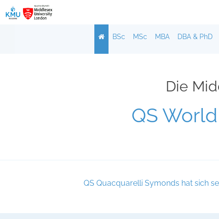
Zum
Inhalt
springen
BSc
MSc
MBA
DBA & PhD
Die Mid
QS World 
QS Quacquarelli Symonds hat sich sei