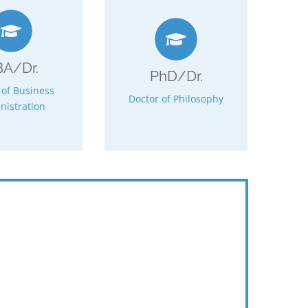
 Jahre
7 Jahre
 Monate / max.
mind. 48 Monate / max.
Semester
8 Semester
80 ECTS
A/Dr.
180 ECTS
PhD/Dr.
istration
 of Business
Philosophy
Doctor of Philosophy
siness
nistration
Doctor of
tor of