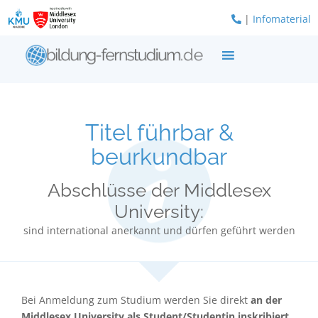
Zum
|
Infomaterial
Inhalt
springen
Titel führbar &
beurkundbar
Abschlüsse der Middlesex
University:
sind international anerkannt und dürfen geführt werden
Bei Anmeldung zum Studium werden Sie direkt
an der
Middlesex University als Student/Studentin inskribiert
.